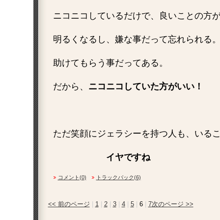
ニコニコしているだけで、良いことの方
明るくなるし、嫌な事だって忘れられる
助けてもらう事だってある。
だから、
ニコニコしていた方がいい！
ただ笑顔にジェラシーを持つ人も、いる
イヤですね
コメント(0)
トラックバック(6)
<< 前のページ
|
1
|
2
|
3
|
4
|
5
|
6
|
7
次のページ >>