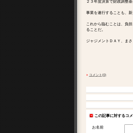
２３年度決算で財政調整基
事業を遂行することも、新
これから臨むことは、負担
ることだ。
ジャジメントＤＡＹ、まさ
コメント(0)
この記事に対するコメ
お名前